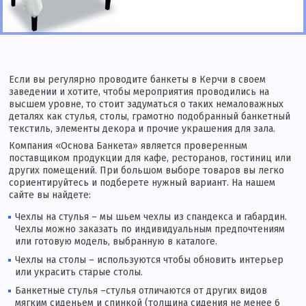
крестом, гладью, золотом, серебром,
украшали камнями и самоцветами.
Покрытый дорогой тканью стол
символизировал до
Если вы регулярно проводите банкеты в Керчи в своем
заведении и хотите, чтобы мероприятия проводились на
высшем уровне, то стоит задуматься о таких немаловажных
деталях как стулья, столы, грамотно подобранный банкетный
текстиль, элементы декора и прочие украшения для зала.
Компания «Основа Банкета» является проверенным
поставщиком продукции для кафе, ресторанов, гостиниц или
других помещений. При большом выборе товаров вы легко
сориентируйтесь и подберете нужный вариант. На нашем
сайте вы найдете:
Чехлы на стулья – мы шьем чехлы из спандекса и габардин.
Чехлы можно заказать по индивидуальным предпочтениям
или готовую модель, выбранную в каталоге.
Чехлы на столы – используются чтобы обновить интерьер
или украсить старые столы.
Банкетные стулья –стулья отличаются от других видов
мягким сиденьем и спинкой (толщина сидения не менее 6