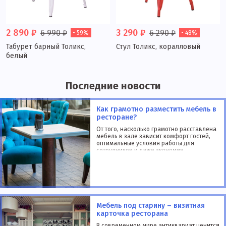
2 890 ₽
3 290 ₽
6 990 ₽
6 290 ₽
- 59%
- 48%
Табурет барный Толикс,
Стул Толикс, коралловый
белый
Последние новости
Как грамотно разместить мебель в
ресторане?
От того, насколько грамотно расставлена
мебель в зале зависит комфорт гостей,
оптимальные условия работы для
сотрудников и даже экономия
пространства. Поэтому еще при
проектировании дизайна интерьера
следует продумать как разместить
столики в своем ресторане. Каждо
Мебель под старину – визитная
карточка ресторана
В современном мире антиквариат ценится