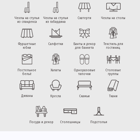
Чехлы на стулья
Чехлы на стулья
Скатерти
Чехлы на столы
из спандекса
из габардина
Фуршетные
Салфетки
Банты и декор
Текстиль для
юбки
для банкета
гостиниц
Постельное
Халаты
Одноразовые
Столовые
бельё
тапочки
группы
Диваны
Кресла
Скамьи
Ткани
Посуда и декор
Столешницы
Подстолья