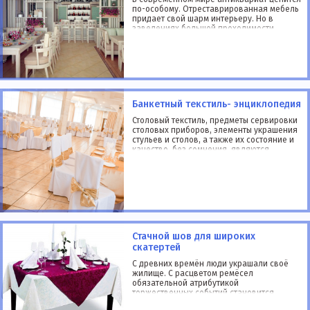
по-особому. Отреставрированная мебель
придает свой шарм интерьеру. Но в
заведениях большой проходимости
ставить винтажные модели совсем не
выгодно, да и не каждому придется по
карману раритет. Для тех, кто все же
хочет наполнить свое з
Банкетный текстиль- энциклопедия
Столовый текстиль, предметы сервировки
столовых приборов, элементы украшения
стульев и столов, а также их состояние и
качество, без сомнения, являются
визитной карточкой Вашего заведения.
Чехлы на стол Центральным местом
торжества являются столы. Единый ст
Стачной шов для широких
скатертей
С древних времён люди украшали своё
жилище. С расцветом ремёсел
обязательной атрибутикой
торжественных событий становится
скатерть. Столовый текстиль расшивали