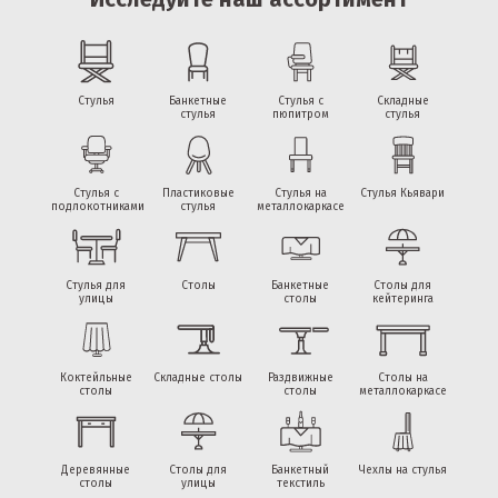
Стулья
Банкетные
Стулья с
Складные
стулья
пюпитром
стулья
Стулья с
Пластиковые
Стулья на
Стулья Кьявари
подлокотниками
стулья
металлокаркасе
Стулья для
Столы
Банкетные
Столы для
улицы
столы
кейтеринга
Коктейльные
Складные столы
Раздвижные
Cтолы на
столы
столы
металлокаркасе
Деревянные
Столы для
Банкетный
Чехлы на стулья
столы
улицы
текстиль