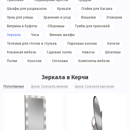
Прихожие
Педикюрные кресла
Сундуки
Шкафы для раздевалок
Кровати
Стойки для багажа
Урны для улицы
Хранение и уход
Вешалки
Этажерки
Витрины и буфеты
Обувницы
Тумбы для прихожей
Зеркала
Часы
Винные шкафы
Тележки для столов и стульев
Парковые вазоны
Качели
Кованная мебель
Садовые зонты
Навесы
Шпалеры
Полки
Консоли
Стеллажи
Комплекты мебели
Зеркала в Керчи
Популярные
Цена: Сначала низкая
Цена: Сначала высокая