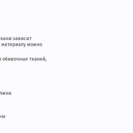
ткани зависит
у материалу можно
ы обивочных тканей,
олжна
оны