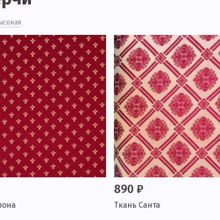
ысокая
890 ₽
рона
Ткань Санта